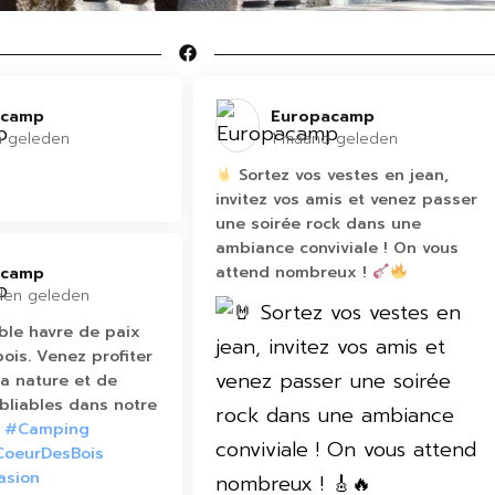
camp️
Europacamp️
n geleden
1 maand geleden
Sortez vos vestes en jean,
invitez vos amis et venez passer
une soirée rock dans une
ambiance conviviale ! On vous
attend nombreux !
camp️
den geleden
ble havre de paix
ois. Venez profiter
la nature et de
liables dans notre
#Camping
oeurDesBois
asion