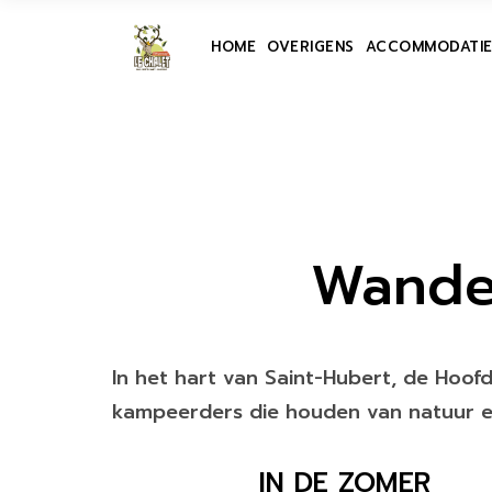
EUROPACAMP
WOONLOCATIES
HOME
OVERIGENS
ACCOMMODATIE 
FAQ
DOORREISPLAA
ONGEWONE VERB
EUROPACAMP
WOONLOCAT
FAQ
DOORREISPL
ONGEWONE V
Wande
In het hart van Saint-Hubert, de Hoof
kampeerders die houden van natuur e
IN DE ZOMER