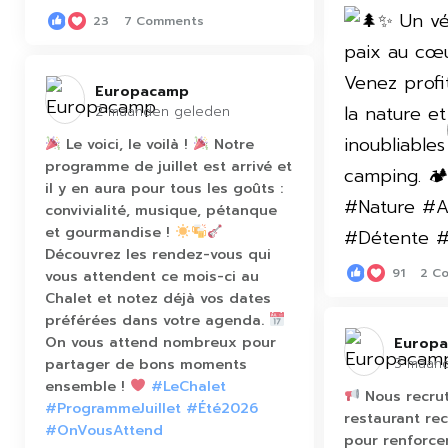
23
7 Comments
Europacamp️
2 maanden geleden
Le voici, le voilà !
Notre
programme de juillet est arrivé et
il y en aura pour tous les goûts :
convivialité, musique, pétanque
et gourmandise !
Découvrez les rendez-vous qui
91
2 C
vous attendent ce mois-ci au
Chalet et notez déjà vos dates
préférées dans votre agenda.
On vous attend nombreux pour
Europa
partager de bons moments
3 maan
ensemble !
#LeChalet
Nous recrut
#ProgrammeJuillet
#Été2026
restaurant re
#OnVousAttend
pour renforce