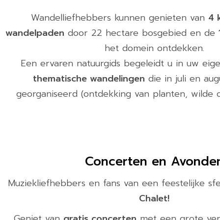
Wandelliefhebbers kunnen genieten van
4 
wandelpaden
door 22 hectare bosgebied en de
het domein ontdekken.
Een ervaren natuurgids begeleidt u in uw eig
thematische wandelingen
die in juli en au
georganiseerd (ontdekking van planten, wilde o
Concerten en Avonde
Muziekliefhebbers en fans van een feestelijke s
Chalet!
Geniet van
gratis concerten
met een grote ver