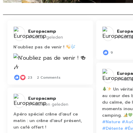
Europacamp️
Europa
4 weken geleden
4 weke
N’oubliez pas de venir !
9
Europa
23
2 Comments
2 maan
Un vérita
au cœur des b
Europacamp️
du calme, de 
2 maanden geleden
moments inoub
Apéro spécial crâne d'œuf ce
camping.
matin : un crâne d'œuf présent,
#Nature
#AuC
un café offert !
#Détente
#Év