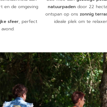
ert en de omgeving
natuurpaden
door 22 hectar
ontspan op ons
zonnig terra
ijke sfeer
, perfect
ideale plek om te relaxe
 avond.