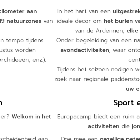
kilometer aan
In het hart van een
uitgestre
19 natuurzones
van
ideale decor om
het burlen v
van de Ardennen,
elke
en tempo tijdens
Onder begeleiding van een na
gustus worden
avondactiviteiten
, waar ontd
rchideeën, enz.).
cent
Tijdens het seizoen nodigen w
zoek naar regionale paddenst
uw e
n
Sport e
feer?
Welkom in het
Europacamp biedt een ruim 
activiteiten
die
jo
scheidenheid aan
Doe mee aan
gezellige pet