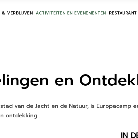
& VERBLIJVEN
ACTIVITEITEN EN EVENEMENTEN
RESTAURANT
TSEN
LIJVEN
IES
AATSEN
ERBLIJVEN
lingen en Ontdek
dstad van de Jacht en de Natuur, is Europacamp ee
n ontdekking..
IN D