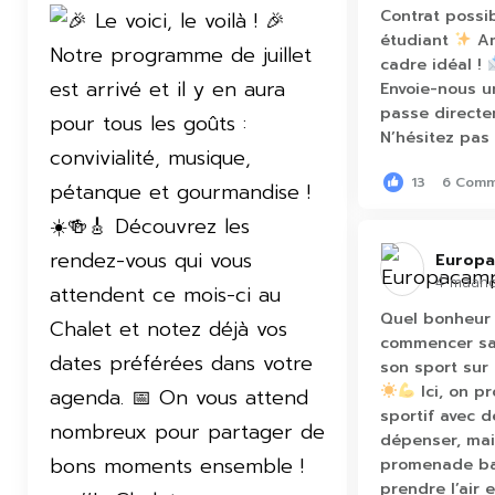
Contrat possib
étudiant
Am
cadre idéal !
Envoie-nous u
passe direct
N’hésitez pas 
13
6 Com
Europa
4 maan
Quel bonheur 
commencer sa 
son sport sur 
Ici, on p
sportif avec 
dépenser, mai
promenade bal
prendre l’air 