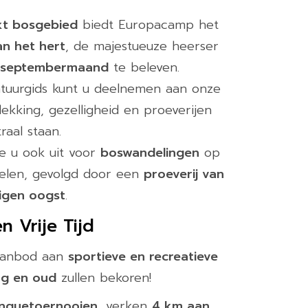
kt bosgebied
biedt Europacamp het
an het hert
, de majestueuze heerser
 septembermaand
te beleven.
tuurgids kunt u deelnemen aan onze
ekking, gezelligheid en proeverijen
raal staan.
e u ook uit voor
boswandelingen
op
oelen, gevolgd door een
proeverij van
igen oogst
.
n Vrije Tijd
aanbod aan
sportieve en recreatieve
ng en oud
zullen bekoren!
anquetoernooien
, verken
4 km aan