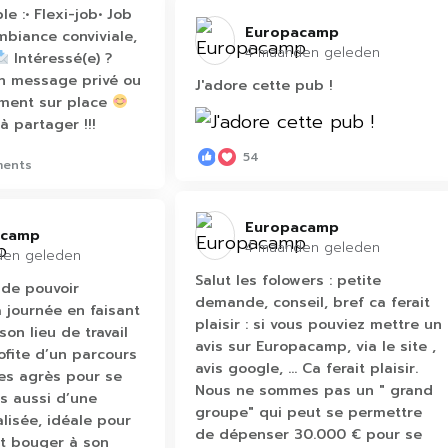
le :• Flexi-job• Job
Europacamp️
biance conviviale,
4 maanden geleden
Intéressé(e) ?
n message privé ou
J'adore cette pub !
ement sur place
à partager !!!
54
ments
Europacamp️
camp️
4 maanden geleden
den geleden
Salut les folowers : petite
de pouvoir
demande, conseil, bref ca ferait
journée en faisant
plaisir : si vous pouviez mettre un
son lieu de travail
avis sur Europacamp, via le site ,
rofite d’un parcours
avis google, ... Ca ferait plaisir.
des agrès pour se
Nous ne sommes pas un " grand
s aussi d’une
groupe" qui peut se permettre
isée, idéale pour
de dépenser 30.000 € pour se
et bouger à son