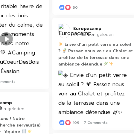
30
Europacamp️
2 maanden geleden
Envie d’un petit verre au soleil
?
Passez nous voir au Chalet et
profitez de la terrasse dans une
ambiance détendue
omments
camp️
den geleden
ons ! Notre
109
7 Comments
cherche serveur(se)
r l’équipe