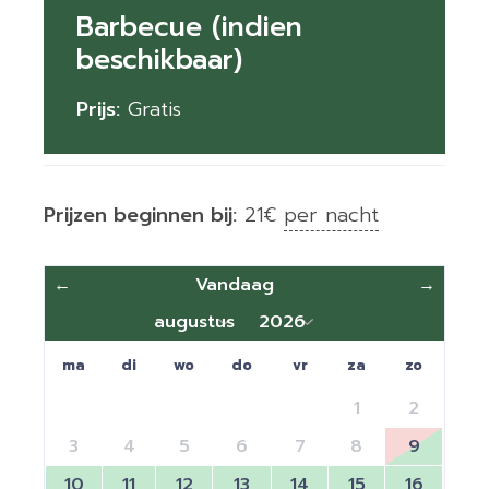
Barbecue (indien
beschikbaar)
Prijs:
Gratis
Prijzen beginnen bij:
21
€
per nacht
←
Vandaag
→
ma
di
wo
do
vr
za
zo
1
2
3
4
5
6
7
8
9
10
11
12
13
14
15
16