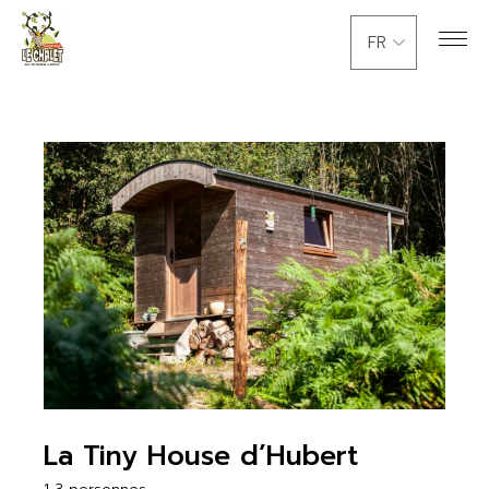
Skip
Choisir
to
une
the
langue
content
La Tiny House d’Hubert