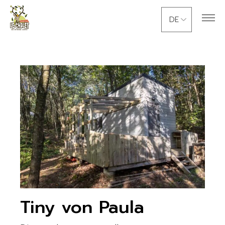
Skip
Sprache
to
auswählen
the
content
Tiny von Paula